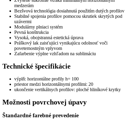
Zvýšené súkromie vďaka minimálnym horizontálnym
medzerám
Bezšvová technológia dosiahnutá použitím dutých profilov
Stabilné spojenia profilov pomocou skrutiek skrytých pod
uzávermi
Modulárny plniaci systém
Pevná konštrukcia
Vysoká, obojstranná estetická úprava
Práškový lak zaisťujúci vynikajúcu odolnosť voči
poveternostným vplyvom
Zafarbenie výplne vzhľadom na sublimáciu
Technické špecifikácie
výplň: horizontálne profily h= 100
priestor medzi horizontálnymi profilmi: 20
ukončenie vertikálnych profilov: ploché hliníkové krytky
Možnosti povrchovej úpavy
Štandardné farebné prevedenie