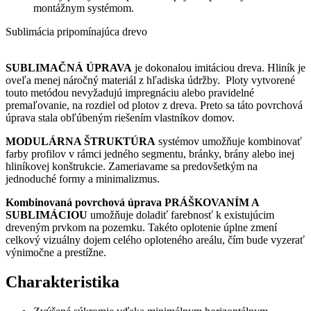
montážnym systémom.
Sublimácia pripomínajúca drevo
SUBLIMAČNÁ ÚPRAVA
je dokonalou imitáciou dreva. Hliník je
oveľa menej náročný materiál z hľadiska údržby. Ploty vytvorené
touto metódou nevyžadujú impregnáciu alebo pravidelné
premaľovanie, na rozdiel od plotov z dreva. Preto sa táto povrchová
úprava stala obľúbeným riešením vlastníkov domov.
MODULÁRNA ŠTRUKTÚRA
systémov umožňuje kombinovať
farby profilov v rámci jedného segmentu, bránky, brány alebo inej
hliníkovej konštrukcie. Zameriavame sa predovšetkým na
jednoduché formy a minimalizmus.
Kombinovaná povrchová úprava PRÁŠKOVANÍM A
SUBLIMÁCIOU
umožňuje doladiť farebnosť k existujúcim
dreveným prvkom na pozemku. Takéto oplotenie úplne zmení
celkový vizuálny dojem celého oploteného areálu, čím bude vyzerať
výnimočne a prestížne.
Charakteristika