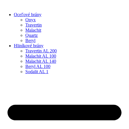
Preskočiť
na
Oceľové brány
obsah
Onyx
Travertin
Malachit
Quartz
Beryl
Hliníkové brány
Travertin AL 200
Malachit AL 100
Malachit AL 140
Beryl AL 100
Sodalit AL 1