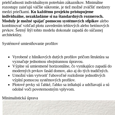
priehľadnosti individuálnym potrebám zákazníkov. Minimálne
rozostupy zaisťujú väčšie súkromie, je tiež možné zväčšiť medzery
medzi priečkami.
Ku každému projektu pristupujeme
individuálne, nezakladáme si na štandardných rozmeroch.
Moduly je možné spájať pomocou systémových stĺpikov
alebo
kombinovať vzhľad plotu zavedením tehlových alebo betónových
prvkov. Šetrný štýl tohto modelu dokonale zapadá do súčasnej
architektúry.
Systémové umiestňovanie profilov
Vyrobené z hliníkových dutých profilov pričom štruktúra sa
vyznačuje jednotnou obojstrannou úpravou.
Výplne sú umiestnené horizontálne, čo vynikajúco zapadá do
moderných prvkov fasád domov, ako aj do tých tradičných.
Umožní vám vytvoriť ľubovoľné rozloženie jednotlivých
výplní pomocou systémových profilov.
Plotové prvky sú ľahké, ľahko sa inštalujú a udržiavajú a sú
odolné voči poveternostným vplyvom.
Minimalistická úprava